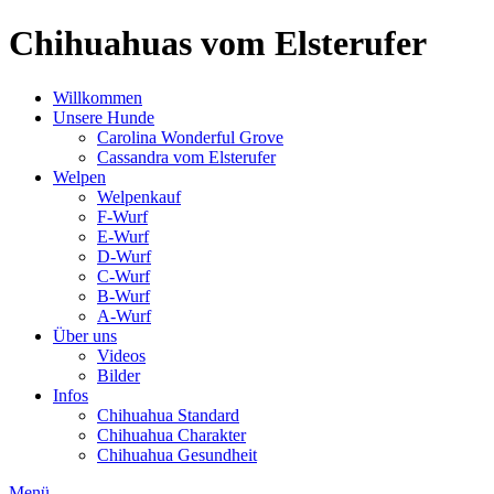
Chihuahuas vom Elsterufer
Willkommen
Unsere Hunde
Carolina Wonderful Grove
Cassandra vom Elsterufer
Welpen
Welpenkauf
F-Wurf
E-Wurf
D-Wurf
C-Wurf
B-Wurf
A-Wurf
Über uns
Videos
Bilder
Infos
Chihuahua Standard
Chihuahua Charakter
Chihuahua Gesundheit
Menü