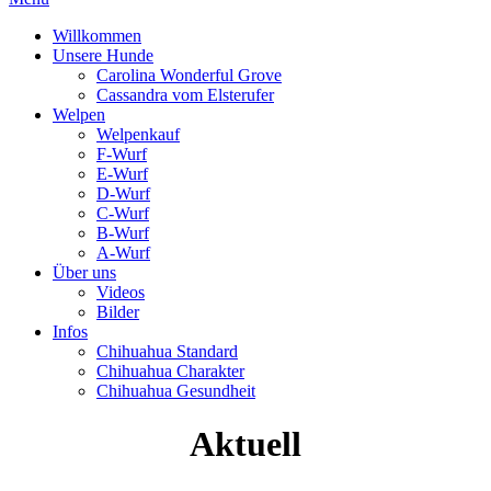
Willkommen
Unsere Hunde
Carolina Wonderful Grove
Cassandra vom Elsterufer
Welpen
Welpenkauf
F-Wurf
E-Wurf
D-Wurf
C-Wurf
B-Wurf
A-Wurf
Über uns
Videos
Bilder
Infos
Chihuahua Standard
Chihuahua Charakter
Chihuahua Gesundheit
Aktuell